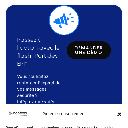
Passez à
l’action avec le
DEMANDER
UNE DÉMO
flash “Port des
EPI”
Vous souhaitez
renforcer l’impact de
vos messages
sécurité ?
Intégrez une vidéo
flash dédiée au port
Gérer le consentement
des EPI dans votre
affichage dynamique
et transformez vos
Pour offrir les meilleures expériences, nous utilisons des technologies