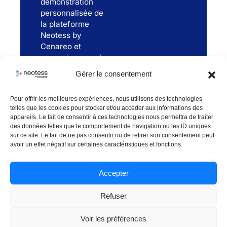
démonstration
personnalisée de
la plateforme
Neotess by
Cenareo et
recevoir un accès
exclusif à notre
Gérer le consentement
première vidéo
série flash dédiée
Pour offrir les meilleures expériences, nous utilisons des technologies
aux risques
telles que les cookies pour stocker et/ou accéder aux informations des
chimiques.
appareils. Le fait de consentir à ces technologies nous permettra de traiter
Équipons
des données telles que le comportement de navigation ou les ID uniques
ensemble vos
sur ce site. Le fait de ne pas consentir ou de retirer son consentement peut
avoir un effet négatif sur certaines caractéristiques et fonctions.
ateliers de la plus
belle des vitrines
de prévention.
Accepter
Refuser
Voir les préférences